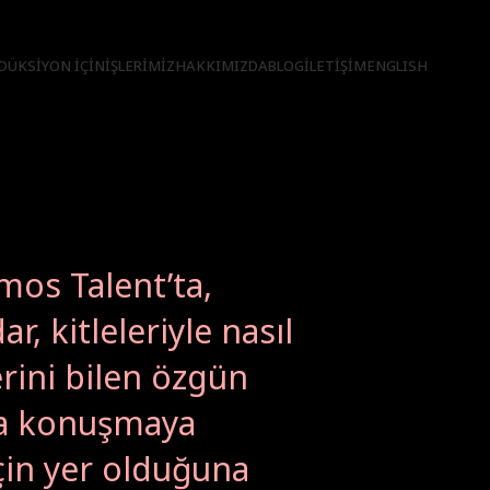
DÜKSIYON İÇIN
İŞLERIMIZ
HAKKIMIZDA
BLOG
İLETIŞIM
ENGLISH
mos Talent’ta,
r, kitleleriyle nasıl
erini bilen özgün
ırda konuşmaya
için yer olduğuna