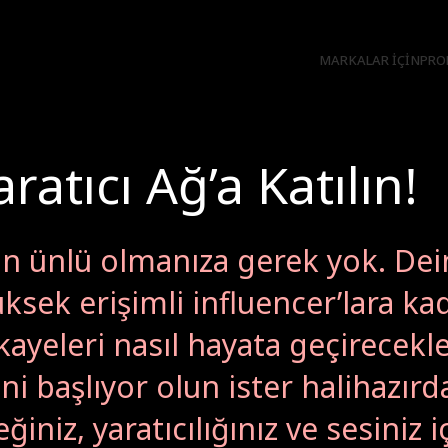
MARKALAR IÇIN
PRO
atıcı Ağ’a Katılın!
in ünlü olmanıza gerek yok. Dei
ksek erişimli influencer’lara kada
kayeleri nasıl hayata geçirecekl
yeni başlıyor olun ister halihaz
iniz, yaratıcılığınız ve sesiniz 