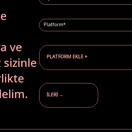
de
a ve
sizinle
PLATFORM EKLE +
likte
delim.
İLERİ →