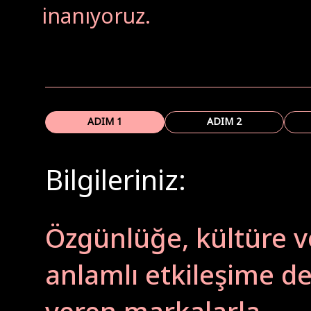
inanıyoruz.
ADIM 1
ADIM 2
Bilgileriniz:
Özgünlüğe, kültüre v
anlamlı etkileşime d