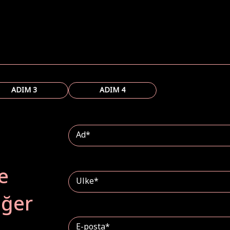
ADIM 3
ADIM 4
e
eğer